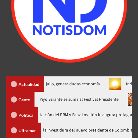
il empleos en julio, genera dudas economía
Indomet alerta c
Actualidad
ra en nuevo horario
Yiyo Sarante se suma al Festival Presiden
Gente
a de Organización del PRM y Sanz Lovatón le augura protagonismo político
Política
Abinader llega a Cali para asistir a la investidura del nuevo presidente d
Ultramar