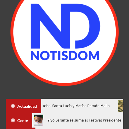
nuevas provincias: Santa Lucía y Matías Ramón Mella
Dólar sub
Actualidad
a”, ahora en nuevo horario
Yiyo Sarante se suma al Festival P
Gente