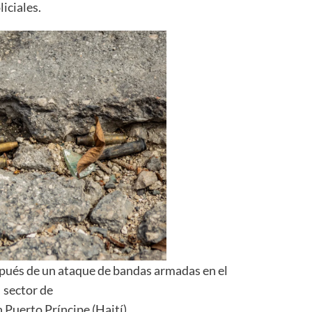
liciales.
spués de un ataque de bandas armadas en el
sector de
 Puerto Príncipe (Haití).