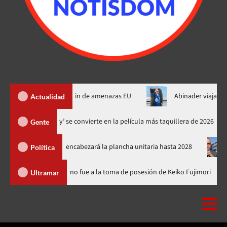
 de Ormuz al fin de amenazas EU
Abinader viajará a Colombia 
Actualidad
‘Spider-Man: Brand New Day’ se convierte en la película más taquillera
Gente
 el PRM y encabezará la plancha unitaria hasta 2028
Carlos Ga
Política
nicana
Luis Abinader no fue a la toma de posesión de Keiko Fu
Ultramar