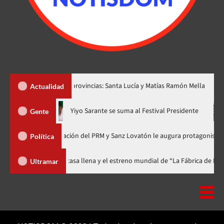
r dos nuevas provincias: Santa Lucía y Matías Ramón Mella
Dó
Actualidad
hora en nuevo horario
Yiyo Sarante se suma al Festival Preside
Gente
 de Organización del PRM y Sanz Lovatón le augura protagonismo político
Política
val celebra 15 años con una gala a casa llena y el estreno mundial de “La 
Ultramar