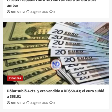
ámbar
NOTISDOM
8 agosto 2026
0
Finanzas
Dólar subió 4 cts. y era vendido a RD$58.43; el euro subió
a $68.91
NOTISDOM
8 agosto 2026
0