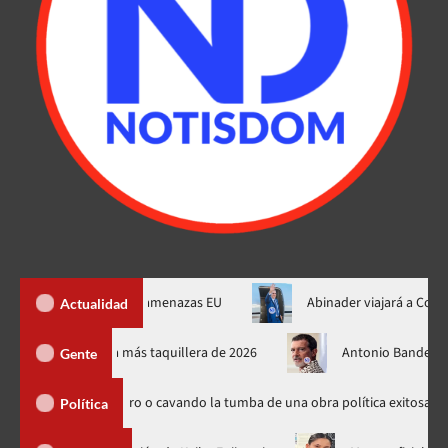
z al fin de amenazas EU
Abinader viajará a Colombia a toma po
Actualidad
ew Day’ se convierte en la película más taquillera de 2026
Ant
Gente
do futuro o cavando la tumba de una obra política exitosa”
A
Política