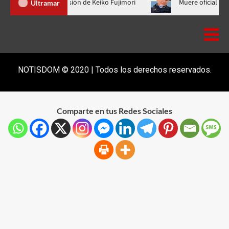
is Abinader no fue a la toma de posesión de Keiko Fujimori
Mue
Ultramar
NOTISDOM © 2020 | Todos los derechos reservados.
Comparte en tus Redes Sociales