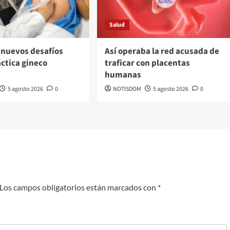
Salud
 nuevos desafíos
Así operaba la red acusada de
áctica gineco
traficar con placentas
a
humanas
5 agosto 2026
0
NOTISDOM
5 agosto 2026
0
Los campos obligatorios están marcados con
*