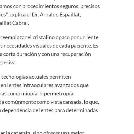
tamos con procedimientos seguros, precisos
es”, explica el Dr. Arnaldo Espaillat,
illat Cabral.
 reemplazar el cristalino opaco por un lente
s necesidades visuales de cada paciente. Es
e corta duración y con una recuperación
gresiva.
s tecnologías actuales permiten
sten lentes intraoculares avanzados que
mas como miopía, hipermetropía,
ida comúnmente como vista cansada, lo que,
la dependencia de lentes para determinadas
ar la catarata, sino ofrecer una mejor