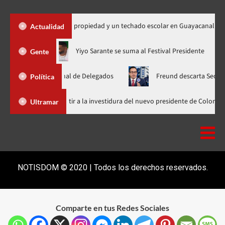
450 títulos de propiedad y un techado escolar en Guayacanal
Actualidad
 ahora en nuevo horario
Yiyo Sarante se suma al Festival Pres
Gente
lea Nacional de Delegados
Freund descarta Secretaría de Orga
Política
Abinader llega a Cali para asistir a la investidura del nuevo preside
Ultramar
NOTISDOM © 2020 | Todos los derechos reservados.
Comparte en tus Redes Sociales