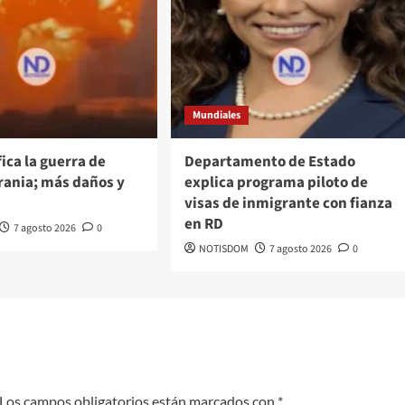
Mundiales
fica la guerra de
Departamento de Estado
rania; más daños y
explica programa piloto de
visas de inmigrante con fianza
en RD
7 agosto 2026
0
NOTISDOM
7 agosto 2026
0
Los campos obligatorios están marcados con
*