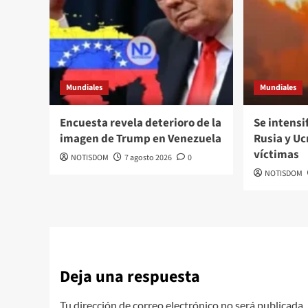
Mundiales
Mundiales
Encuesta revela deterioro de la
Se intensi
imagen de Trump en Venezuela
Rusia y Uc
víctimas
NOTISDOM
7 agosto 2026
0
NOTISDOM
Deja una respuesta
Tu dirección de correo electrónico no será publicada.