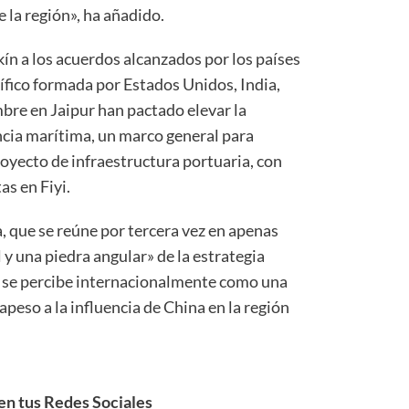
e la región», ha añadido.
ín a los acuerdos alcanzados por los países
cífico formada por Estados Unidos, India,
bre en Jaipur han pactado elevar la
ncia marítima, un marco general para
royecto de infraestructura portuaria, con
as en Fiyi.
, que se reúne por tercera vez en apenas
 y una piedra angular» de la estrategia
po se percibe internacionalmente como una
peso a la influencia de China en la región
n tus Redes Sociales