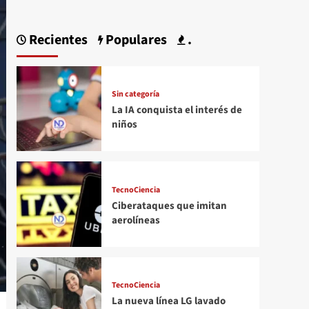
Recientes
Populares
.
Sin categoría
La IA conquista el interés de
niños
TecnoCiencia
Ciberataques que imitan
aerolíneas
TecnoCiencia
La nueva línea LG lavado