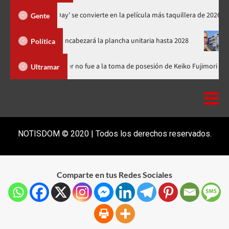
‘Spider-Man: Brand New Day’ se convierte en la película más taquill
Gente
l PRM y encabezará la plancha unitaria hasta 2028
Carlos Gabr
Política
ominicana
Luis Abinader no fue a la toma de posesión de Keiko
Ultramar
NOTISDOM © 2020 | Todos los derechos reservados.
Comparte en tus Redes Sociales