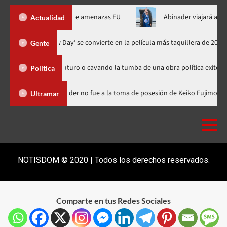
 Ormuz al fin de amenazas EU
Abinader viajará a Colombia a to
Actualidad
‘Spider-Man: Brand New Day’ se convierte en la película más taquil
Gente
embrando futuro o cavando la tumba de una obra política exitosa”
Política
ominicana
Luis Abinader no fue a la toma de posesión de Keiko
Ultramar
NOTISDOM © 2020 | Todos los derechos reservados.
Comparte en tus Redes Sociales