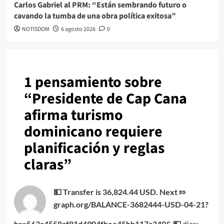
Carlos Gabriel al PRM: “Están sembrando futuro o
cavando la tumba de una obra política exitosa”
NOTISDOM
6 agosto 2026
0
1 pensamiento sobre
“
Presidente de Cap Cana
afirma turismo
dominicano requiere
planificación y reglas
claras
”
💵 Transfer is 36,824.44 USD. Next ⇰
graph.org/BALANCE-3682444-USD-04-21?
hs=563c4558af81d4904fbee45bb117c340& 💵
dice: