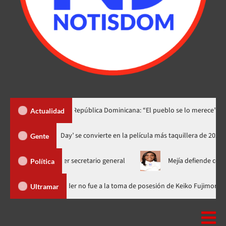
 lo dedica a República Dominicana: “El pueblo se lo merece”
«
Actualidad
‘Spider-Man: Brand New Day’ se convierte en la película más taquill
Gente
ara escoger secretario general
Mejía defiende consenso PRM p
Política
ominicana
Luis Abinader no fue a la toma de posesión de Keiko
Ultramar