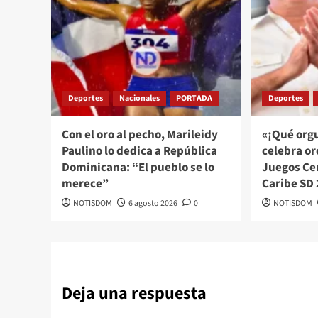
Deportes
Nacionales
PORTADA
Deportes
Con el oro al pecho, Marileidy
«¡Qué orgu
Paulino lo dedica a República
celebra or
Dominicana: “El pueblo se lo
Juegos Ce
merece”
Caribe SD
NOTISDOM
6 agosto 2026
0
NOTISDOM
Deja una respuesta