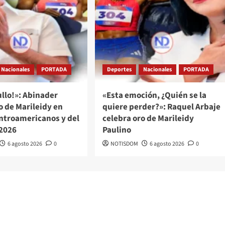
Nacionales
PORTADA
Deportes
Nacionales
PORTADA
llo!»: Abinader
«Esta emoción, ¿Quién se la
o de Marileidy en
quiere perder?»: Raquel Arbaje
ntroamericanos y del
celebra oro de Marileidy
 2026
Paulino
6 agosto 2026
0
NOTISDOM
6 agosto 2026
0