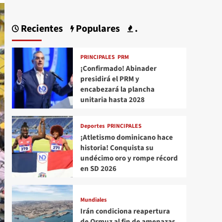
Recientes
Populares
.
PRINCIPALES
PRM
¡Confirmado! Abinader
presidirá el PRM y
encabezará la plancha
unitaria hasta 2028
Deportes
PRINCIPALES
¡Atletismo dominicano hace
historia! Conquista su
undécimo oro y rompe récord
en SD 2026
Mundiales
Irán condiciona reapertura
de Ormuz al fin de amenazas