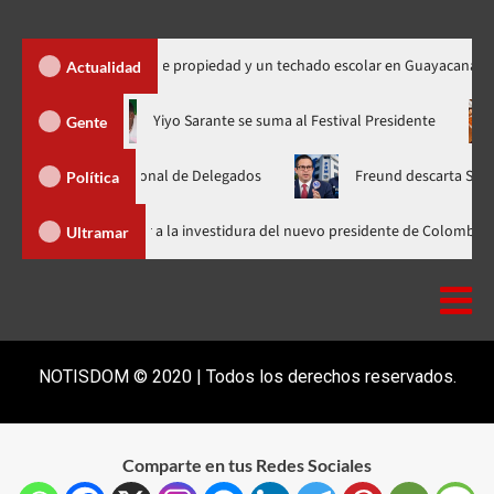
a 450 títulos de propiedad y un techado escolar en Guayacanal
Actualidad
hora en nuevo horario
Yiyo Sarante se suma al Festival Preside
Gente
mblea Nacional de Delegados
Freund descarta Secretaría de O
Política
Abinader llega a Cali para asistir a la investidura del nuevo presidente
Ultramar
NOTISDOM © 2020 | Todos los derechos reservados.
Comparte en tus Redes Sociales