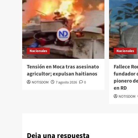
Nacionales
Nacionales
Tensión en Moca tras asesinato
Fallece R
agricultor; expulsan haitianos
fundador 
pionero d
NOTISDOM
7 agosto 2026
0
en RD
NOTISDOM
Deja una respuesta