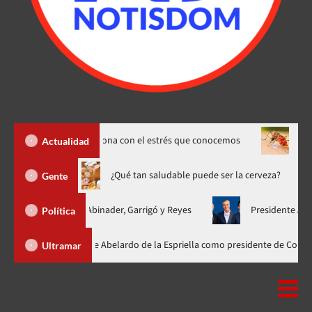
y cómo se relaciona con el estrés que conocemos
Dengue sube 
Actualidad
reno hasta 20 de agosto
¿Qué tan saludable puede ser la cerv
Gente
ificada con Abinader, Garrigó y Reyes
Presidente Abinader, Hip
Política
inader participa en la investidura de Abelardo de la Espriella como presid
Ultramar