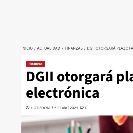
INICIO
ACTUALIDAD
FINANZAS
DGII OTORGARÁ PLAZO F
Finanzas
DGII otorgará pl
electrónica
NOTISDOM
24 abril 2024
0