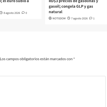
; el euro subió a
RD$3 precios de gasolinas y
gasoil; congela GLP y gas
natural
8 agosto 2026
0
NOTISDOM
7 agosto 2026
1
Los campos obligatorios están marcados con
*