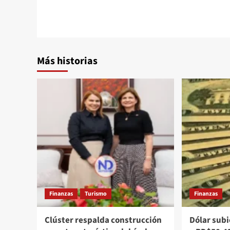
Más historias
Finanzas
Turismo
Finanzas
Clúster respalda construcción
Dólar subi