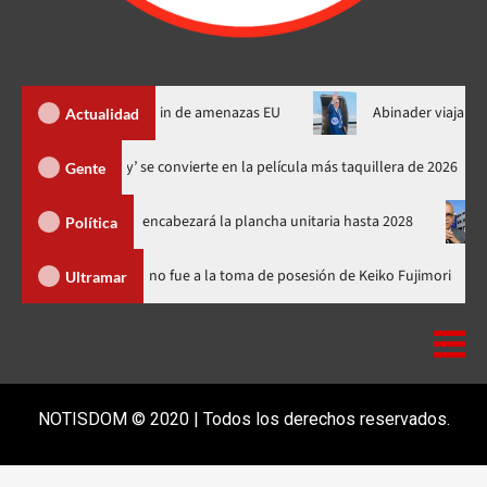
 de Ormuz al fin de amenazas EU
Abinader viajará a Colombia 
Actualidad
‘Spider-Man: Brand New Day’ se convierte en la película más taquillera
Gente
á el PRM y encabezará la plancha unitaria hasta 2028
Carlos G
Política
nicana
Luis Abinader no fue a la toma de posesión de Keiko Fu
Ultramar
NOTISDOM © 2020 | Todos los derechos reservados.