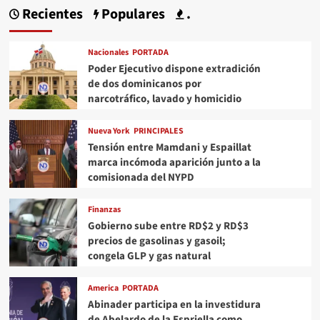
Recientes
Populares
.
Nacionales
PORTADA
Poder Ejecutivo dispone extradición
de dos dominicanos por
narcotráfico, lavado y homicidio
Nueva York
PRINCIPALES
Tensión entre Mamdani y Espaillat
marca incómoda aparición junto a la
comisionada del NYPD
Finanzas
Gobierno sube entre RD$2 y RD$3
precios de gasolinas y gasoil;
congela GLP y gas natural
America
PORTADA
Abinader participa en la investidura
de Abelardo de la Espriella como