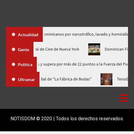
ción de dos dominicanos por narcotráfico, lavado y homicidio
Actualidad
á su estreno mundial en el Festival de Cine de Nueva York
Dom
Gente
 con 41.1% y supera por más de 22 puntos a la Fuerza del Pueblo
Política
a gala a casa llena y el estreno mundial de “La Fábrica de Bodas”
Ultramar
NOTISDOM © 2020 | Todos los derechos reservados.