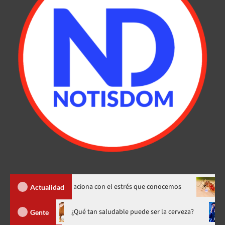
s» y cómo se relaciona con el estrés que conocemos
Dengue sub
Actualidad
o hasta 20 de agosto
¿Qué tan saludable puede ser la cerveza
Gente