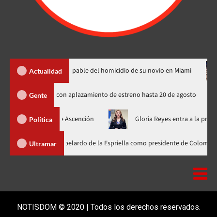
e declara culpable del homicidio de su novio en Miami
El pre
Actualidad
usos de Spider-Man indignados con aplazamiento de estreno hasta 20 de a
Gente
 de Deligne Ascención
Gloria Reyes entra a la primera línea 
Política
der participa en la investidura de Abelardo de la Espriella como president
Ultramar
NOTISDOM © 2020 | Todos los derechos reservados.