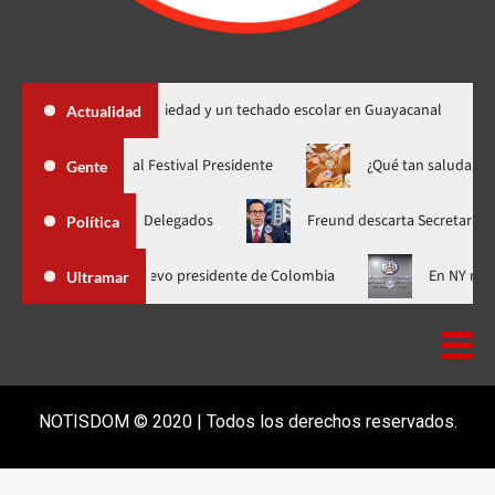
títulos de propiedad y un techado escolar en Guayacanal
Dos 
Actualidad
Yiyo Sarante se suma al Festival Presidente
¿Qué tan
Gente
acional de Delegados
Freund descarta Secretaría de Organiza
Política
li para asistir a la investidura del nuevo presidente de Colombia
Ultramar
NOTISDOM © 2020 | Todos los derechos reservados.