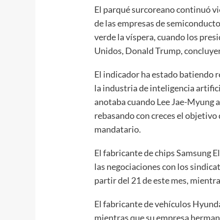
El parqué surcoreano continuó vi
de las empresas de semiconductore
verde la víspera, cuando los presi
Unidos, Donald Trump, concluyero
El indicador ha estado batiendo r
la industria de inteligencia artif
anotaba cuando Lee Jae-Myung as
rebasando con creces el objetivo
mandatario.
El fabricante de chips Samsung Ele
las negociaciones con los sindic
partir del 21 de este mes, mientra
El fabricante de vehículos Hyund
mientras que su empresa hermana 