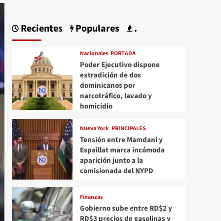
Recientes
Populares
.
Nacionales
PORTADA
Poder Ejecutivo dispone
extradición de dos
dominicanos por
narcotráfico, lavado y
homicidio
Nueva York
PRINCIPALES
Tensión entre Mamdani y
Espaillat marca incómoda
aparición junto a la
comisionada del NYPD
Finanzas
Gobierno sube entre RD$2 y
RD$3 precios de gasolinas y