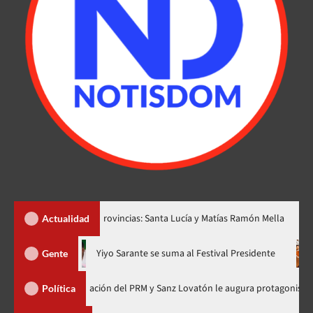
 dos nuevas provincias: Santa Lucía y Matías Ramón Mella
Dóla
Actualidad
hora en nuevo horario
Yiyo Sarante se suma al Festival Preside
Gente
de Organización del PRM y Sanz Lovatón le augura protagonismo político
Política