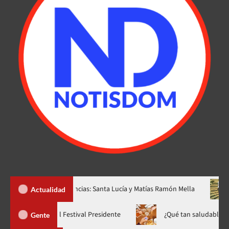
 nuevas provincias: Santa Lucía y Matías Ramón Mella
Dólar su
Actualidad
Yiyo Sarante se suma al Festival Presidente
¿Qué tan 
Gente