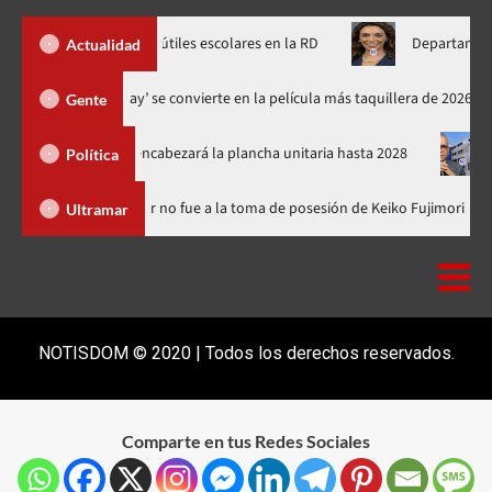
za precios de útiles escolares en la RD
Departamento de Estado
Actualidad
‘Spider-Man: Brand New Day’ se convierte en la película más taquille
Gente
el PRM y encabezará la plancha unitaria hasta 2028
Carlos Gab
Política
minicana
Luis Abinader no fue a la toma de posesión de Keiko 
Ultramar
NOTISDOM © 2020 | Todos los derechos reservados.
Comparte en tus Redes Sociales