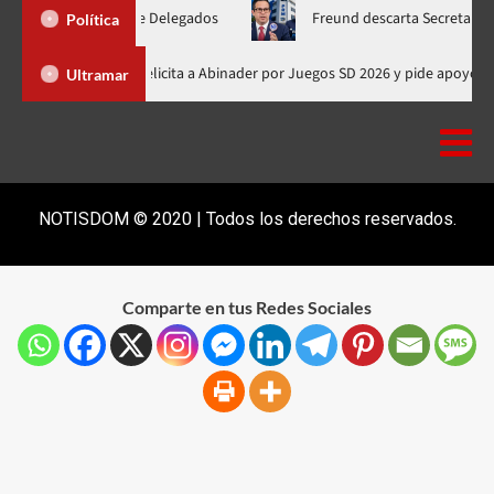
 Nacional de Delegados
Freund descarta Secretaría de Organiz
Política
Presidente de Honduras felicita a Abinader por Juegos SD 2026 y p
Ultramar
NOTISDOM © 2020 | Todos los derechos reservados.
Comparte en tus Redes Sociales