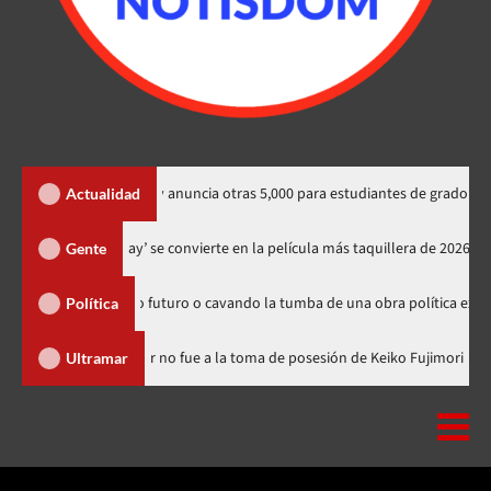
nacionales y anuncia otras 5,000 para estudiantes de grado
Co
Actualidad
‘Spider-Man: Brand New Day’ se convierte en la película más taquille
Gente
 sembrando futuro o cavando la tumba de una obra política exitosa”
Política
inicana
Luis Abinader no fue a la toma de posesión de Keiko 
Ultramar