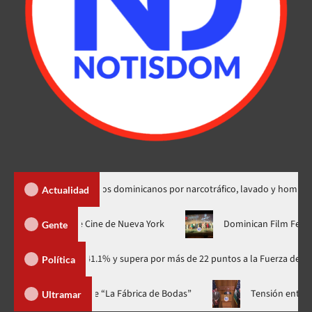
tradición de dos dominicanos por narcotráfico, lavado y homicidio
Actualidad
estreno mundial en el Festival de Cine de Nueva York
Dominica
Gente
dario con 41.1% y supera por más de 22 puntos a la Fuerza del Pueblo
Política
 a casa llena y el estreno mundial de “La Fábrica de Bodas”
T
Ultramar