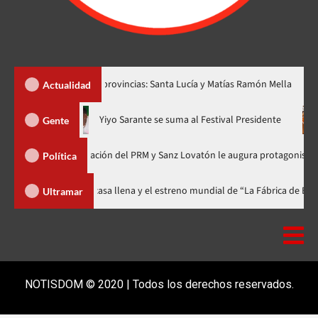
r dos nuevas provincias: Santa Lucía y Matías Ramón Mella
Dó
Actualidad
hora en nuevo horario
Yiyo Sarante se suma al Festival Preside
Gente
 de Organización del PRM y Sanz Lovatón le augura protagonismo político
Política
val celebra 15 años con una gala a casa llena y el estreno mundial de “La 
Ultramar
NOTISDOM © 2020 | Todos los derechos reservados.