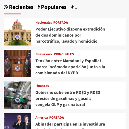
Recientes
Populares
.
Nacionales
PORTADA
Poder Ejecutivo dispone extradición
de dos dominicanos por
narcotráfico, lavado y homicidio
Nueva York
PRINCIPALES
Tensión entre Mamdani y Espaillat
marca incómoda aparición junto a la
comisionada del NYPD
Finanzas
Gobierno sube entre RD$2 y RD$3
precios de gasolinas y gasoil;
congela GLP y gas natural
America
PORTADA
Abinader participa en la investidura