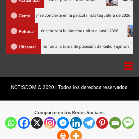
ciberseguridad en la República Dominicana
MICM llevará «Rut
Actualidad
‘Spider-Man: Brand New Day’ se convierte en la película más taquillera
Gente
 el PRM y encabezará la plancha unitaria hasta 2028
Carlos Ga
Política
nicana
Luis Abinader no fue a la toma de posesión de Keiko Fu
Ultramar
NOTISDOM © 2020 | Todos los derechos reservados.
Comparte en tus Redes Sociales