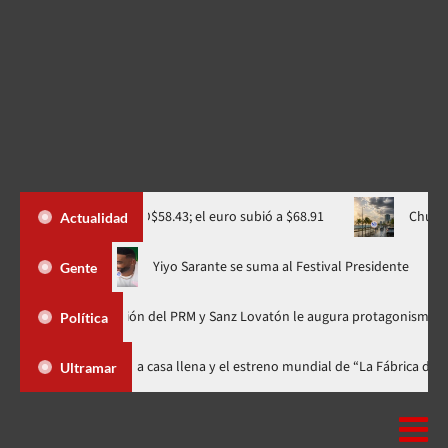
era vendido a RD$58.43; el euro subió a $68.91
Chubascos pasaj
Actualidad
 ahora en nuevo horario
Yiyo Sarante se suma al Festival Presi
Gente
e Organización del PRM y Sanz Lovatón le augura protagonismo político
Política
stival celebra 15 años con una gala a casa llena y el estreno mundial de “L
Ultramar