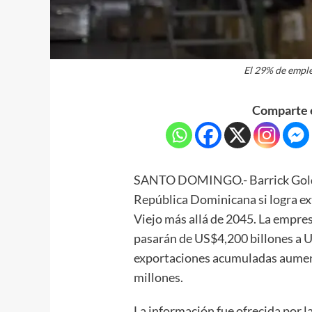
El 29% de emple
Comparte e
SANTO DOMINGO.- Barrick Gold pr
República Dominicana si logra ex
Viejo más allá de 2045. La empre
pasarán de US$4,200 billones a U
exportaciones acumuladas aumen
millones.
La información fue ofrecida por l