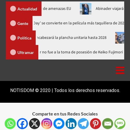
 Ormuz al fin de amenazas EU
Abinader viajará a Colombia a t
Actualidad
‘Spider-Man: Brand New Day’ se convierte en la película más taquill
Gente
l PRM y encabezará la plancha unitaria hasta 2028
Carlos Gabr
Política
minicana
Luis Abinader no fue a la toma de posesión de Keiko 
Ultramar
NOTISDOM © 2020 | Todos los derechos reservados.
Comparte en tus Redes Sociales