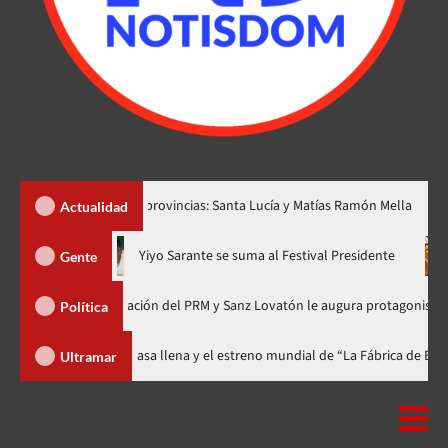
r dos nuevas provincias: Santa Lucía y Matías Ramón Mella
Dó
Actualidad
hora en nuevo horario
Yiyo Sarante se suma al Festival Preside
Gente
 de Organización del PRM y Sanz Lovatón le augura protagonismo político
Política
val celebra 15 años con una gala a casa llena y el estreno mundial de “La 
Ultramar