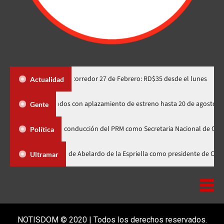
integrada en corredor 27 de Febrero: RD$35 desde el lunes
Ed
Actualidad
ados rusos de Spider-Man indignados con aplazamiento de estreno hasta 20
Gente
línea de la conducción del PRM como Secretaria Nacional de Organización
Política
Abinader participa en la investidura de Abelardo de la Espriella como pre
Ultramar
NOTISDOM © 2020 | Todos los derechos reservados.