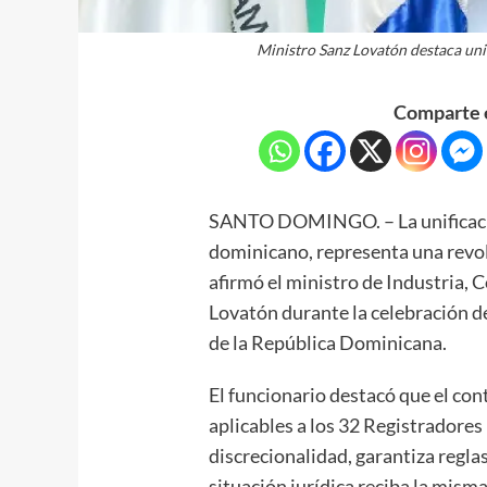
Ministro Sanz Lovatón destaca unif
Comparte e
SANTO DOMINGO. – La unificación
dominicano, representa una revolu
afirmó el ministro de Industria
Lovatón durante la celebración d
de la República Dominicana.
El funcionario destacó que el con
aplicables a los 32 Registradores 
discrecionalidad, garantiza regla
situación jurídica reciba la mism