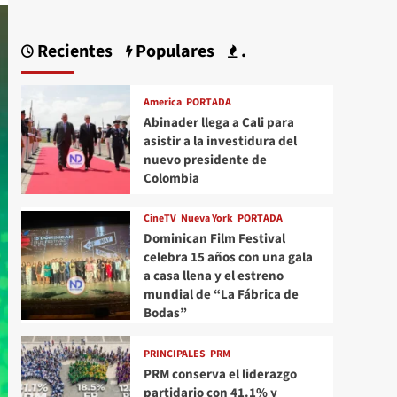
Recientes
Populares
.
America
PORTADA
Abinader llega a Cali para
asistir a la investidura del
nuevo presidente de
Colombia
CineTV
Nueva York
PORTADA
Dominican Film Festival
celebra 15 años con una gala
a casa llena y el estreno
mundial de “La Fábrica de
Bodas”
PRINCIPALES
PRM
PRM conserva el liderazgo
partidario con 41.1% y