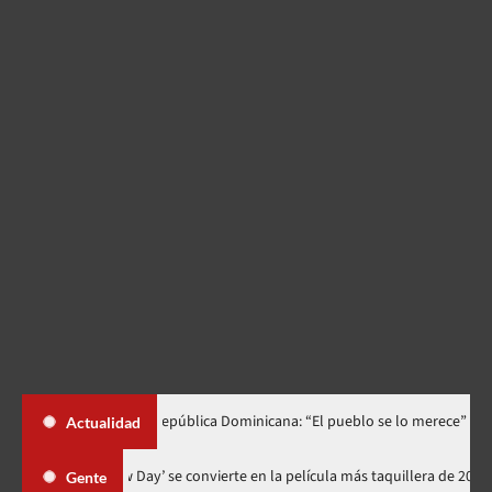
dedica a República Dominicana: “El pueblo se lo merece”
«¡Qué
Actualidad
‘Spider-Man: Brand New Day’ se convierte en la película más taq
Gente