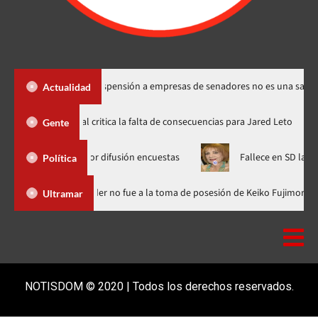
s Santos dice suspensión a empresas de senadores no es una sanción
Actualidad
Directora de documental critica la falta de consecuencias para Jare
Gente
D Media por difusión encuestas
Fallece en SD la abogada Marí
Política
ominicana
Luis Abinader no fue a la toma de posesión de Keiko
Ultramar
NOTISDOM © 2020 | Todos los derechos reservados.