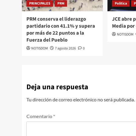
PRINCIPALES
PRM
Politica
PRM conserva el liderazgo
JCE abre 
partidario con 41.1% y supera
Media por
por más de 22 puntos a la
NOTISDOM
Fuerza del Pueblo
NOTISDOM
7 agosto 2026
0
Deja una respuesta
Tu dirección de correo electrónico no será publicada.
Comentario
*