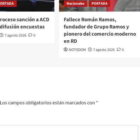
PORTADA
Nacionales
PORTADA
proceso sanción a ACD
Fallece Román Ramos,
 difusión encuestas
fundador de Grupo Ramos y
pionero del comercio moderno
7 agosto 2026
0
en RD
NOTISDOM
7 agosto 2026
0
Los campos obligatorios están marcados con
*