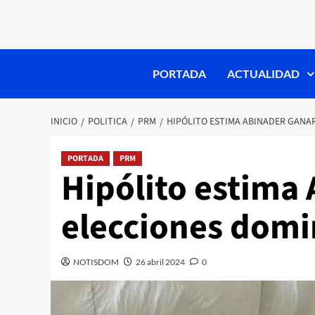
PORTADA
ACTUALIDAD
INICIO
POLITICA
PRM
HIPÓLITO ESTIMA ABINADER GANA
PORTADA
PRM
Hipólito estima
elecciones domi
NOTISDOM
26 abril 2024
0