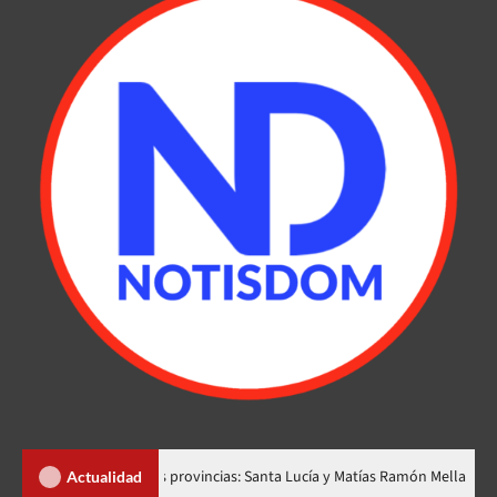
ear dos nuevas provincias: Santa Lucía y Matías Ramón Mella
D
Actualidad