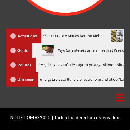
as provincias: Santa Lucía y Matías Ramón Mella
Dólar subió 
Actualidad
e Liga”, ahora en nuevo horario
Yiyo Sarante se suma al Festiv
Gente
zación del PRM y Sanz Lovatón le augura protagonismo político
Política
n Film Festival celebra 15 años con una gala a casa llena y el estreno mun
Ultramar
NOTISDOM © 2020 | Todos los derechos reservados.