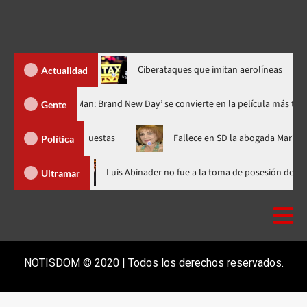
rés de niños
Ciberataques que imitan aerolíneas
Actualidad
s derechos
‘Spider-Man: Brand New Day’ se convierte en la pelí
Gente
ifusión encuestas
Fallece en SD la abogada María Antonieta Be
Política
en República Dominicana
Luis Abinader no fue a la toma de pos
Ultramar
NOTISDOM © 2020 | Todos los derechos reservados.