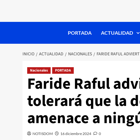
PORTADA
ACTUALIDAD
INICIO
ACTUALIDAD
NACIONALES
FARIDE RAFUL ADVIER
Nacionales
PORTADA
Faride Raful adv
tolerará que la 
amenace a ningú
NOTISDOM
16 diciembre 2024
0