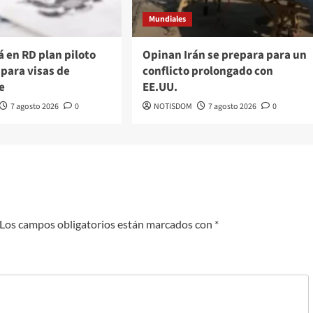
Mundiales
á en RD plan piloto
Opinan Irán se prepara para un
 para visas de
conflicto prolongado con
e
EE.UU.
7 agosto 2026
0
NOTISDOM
7 agosto 2026
0
Los campos obligatorios están marcados con
*