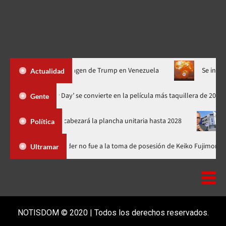
erioro de la imagen de Trump en Venezuela
Se intensifica la g
Actualidad
‘Spider-Man: Brand New Day’ se convierte en la película más taquil
Gente
PRM y encabezará la plancha unitaria hasta 2028
Carlos Gabri
Política
Dominicana
Luis Abinader no fue a la toma de posesión de Keik
Ultramar
NOTISDOM © 2020 | Todos los derechos reservados.