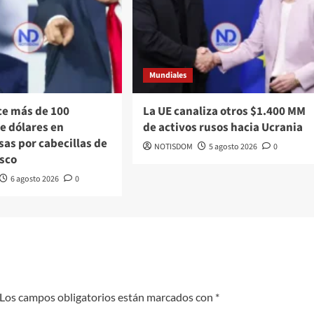
Mundiales
ce más de 100
La UE canaliza otros $1.400 MM
e dólares en
de activos rusos hacia Ucrania
as por cabecillas de
NOTISDOM
5 agosto 2026
0
isco
6 agosto 2026
0
Los campos obligatorios están marcados con
*